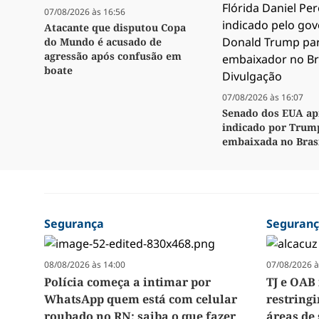
07/08/2026 às 16:56
Atacante que disputou Copa
do Mundo é acusado de
agressão após confusão em
boate
07/08/2026 às 16:07
Senado dos EUA ap
indicado por Trum
embaixada no Bras
Segurança
Seguran
08/08/2026 às 14:00
07/08/2026 à
Polícia começa a intimar por
TJ e OA
WhatsApp quem está com celular
restringi
roubado no RN; saiba o que fazer
áreas de