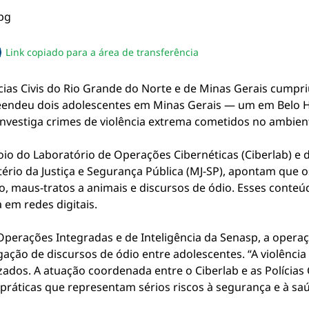
Link copiado para a área de transferência
sapp
acebook
no twitter
ilhe pelo email
piar link da notícia
ias Civis do Rio Grande do Norte e de Minas Gerais cumpri
eendeu dois adolescentes em Minas Gerais — um em Belo H
nvestiga crimes de violência extrema cometidos no ambient
io do Laboratório de Operações Cibernéticas (Ciberlab) e 
stério da Justiça e Segurança Pública (MJ-SP), apontam qu
o, maus-tratos a animais e discursos de ódio. Esses conte
 em redes digitais.
Operações Integradas e de Inteligência da Senasp, a opera
ação de discursos de ódio entre adolescentes. “A violência
ados. A atuação coordenada entre o Ciberlab e as Polícias 
r práticas que representam sérios riscos à segurança e à sa