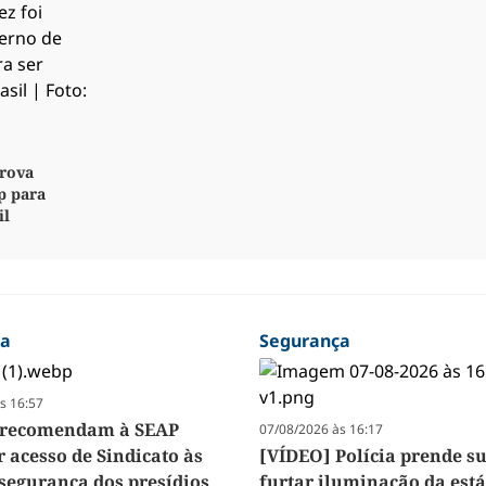
rova
p para
il
ça
Segurança
s 16:57
B recomendam à SEAP
07/08/2026 às 16:17
r acesso de Sindicato às
[VÍDEO] Polícia prende su
 segurança dos presídios
furtar iluminação da está