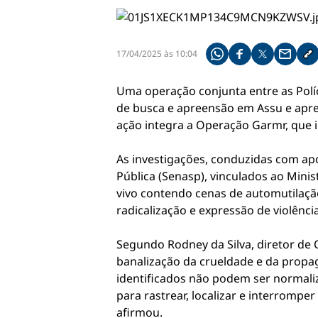
17/04/2025 às 10:04
Compartilhe pelo what
Compartilhar no f
Compartilhar 
Compart
Co
Uma operação conjunta entre as Políc
de busca e apreensão em Assu e apr
ação integra a Operação Garmr, que i
As investigações, conduzidas com apo
Pública (Senasp), vinculados ao Mini
vivo contendo cenas de automutilaçã
radicalização e expressão de violência
Segundo Rodney da Silva, diretor de 
banalização da crueldade e da propag
identificados não podem ser normaliz
para rastrear, localizar e interrompe
afirmou.