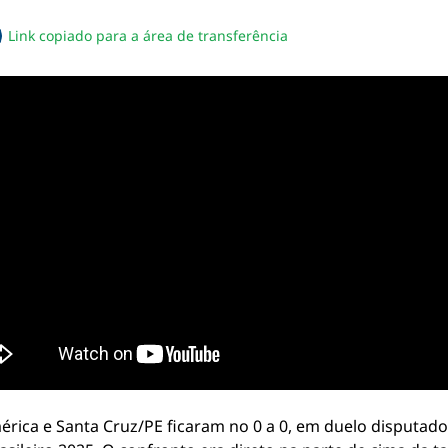
Link copiado para a área de transferência
sapp
acebook
no twitter
ilhe pelo email
piar link da notícia
érica e Santa Cruz/PE ficaram no 0 a 0, em duelo disputado