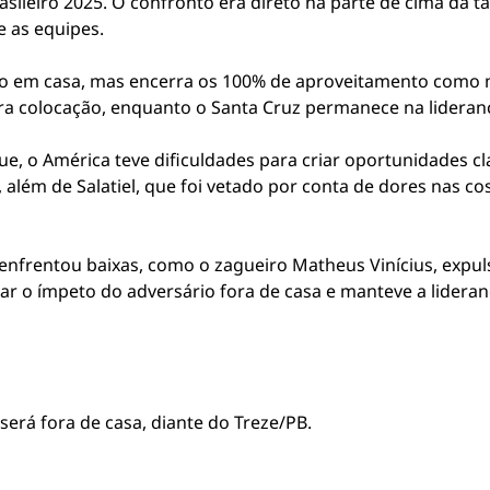
sileiro 2025. O confronto era direto na parte de cima da 
e as equipes.
to em casa, mas encerra os 100% de aproveitamento como 
ira colocação, enquanto o Santa Cruz permanece na lidera
, o América teve dificuldades para criar oportunidades cl
além de Salatiel, que foi vetado por conta de dores nas co
enfrentou baixas, como o zagueiro Matheus Vinícius, expul
rar o ímpeto do adversário fora de casa e manteve a lider
rá fora de casa, diante do Treze/PB.