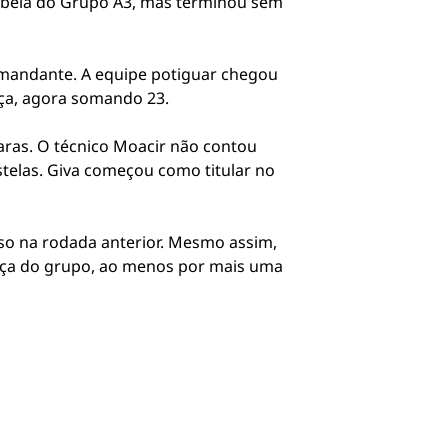
tabela do Grupo A3, mas terminou sem
mandante. A equipe potiguar chegou
nça, agora somando 23.
aras. O técnico Moacir não contou
stelas. Giva começou como titular no
so na rodada anterior. Mesmo assim,
ança do grupo, ao menos por mais uma