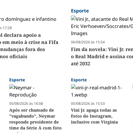
Esporte
s 17:28
 declara apoio a
o em meio à crise na Fifa
06/08/2026 às 15:54
a mudanças fora dos
Fim da novela: Vini Jr. r
os oficiais
o Real Madrid e assina co
até 2032
Esporte
Esporte
05/08/2026 às 16:08
05/08/2026 às 15:53
Após ser chamado de
Vini Jr. apaga todas as
"vagabundo", Neymar
fotos do Instagram,
responde presidente de
inclusive com Virginia
time da Série A com foto