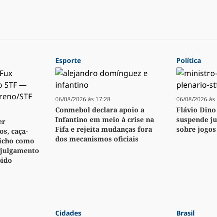
Esporte
Política
06/08/2026 às 17:28
06/08/2026 às 
Conmebol declara apoio a
Flávio Dino
Infantino em meio à crise na
suspende j
er
Fifa e rejeita mudanças fora
sobre jogos
s, caça-
dos mecanismos oficiais
bicho como
 julgamento
pido
Cidades
Brasil