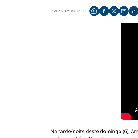
06/07/2025 às 18:30
Compartilhe pelo what
Compartilhar no f
Compartilhar 
Compart
Co
Na tarde/noite deste domingo (6), Am