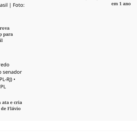
em 1 ano
rova
p para
il
 ata e cria
 de Flávio