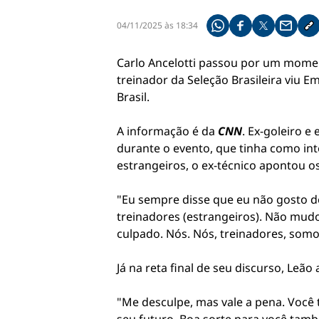
04/11/2025 às 18:34
Compartilhe pelo what
Compartilhar no f
Compartilhar 
Compart
Co
Carlo Ancelotti passou por um moment
treinador da Seleção Brasileira viu 
Brasil.
A informação é da
CNN
. Ex-goleiro 
durante o evento, que tinha como in
estrangeiros, o ex-técnico apontou o
"Eu sempre disse que eu não gosto de
treinadores (estrangeiros). Não mudo
culpado. Nós. Nós, treinadores, somo
Já na reta final de seu discurso, Leão
"Me desculpe, mas vale a pena. Você 