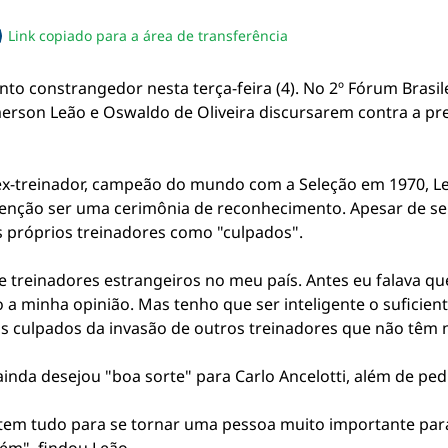
Link copiado para a área de transferência
sapp
acebook
no twitter
ilhe pelo email
piar link da notícia
o constrangedor nesta terça-feira (4). No 2º Fórum Brasile
Emerson Leão e Oswaldo de Oliveira discursarem contra a pr
e ex-treinador, campeão do mundo com a Seleção em 1970, L
tenção ser uma cerimônia de reconhecimento. Apesar de se
s próprios treinadores como "culpados".
 treinadores estrangeiros no meu país. Antes eu falava qu
 a minha opinião. Mas tenho que ser inteligente o suficien
s culpados da invasão de outros treinadores que não têm n
 ainda desejou "boa sorte" para Carlo Ancelotti, além de ped
tem tudo para se tornar uma pessoa muito importante para 