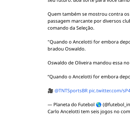
seu futuro. Boa sorte para você tamb
Quem também se mostrou contra os es
passagem marcante por diversos clube
comando da Seleção.
"Quando o Ancelotti for embora depoi
bradou Oswaldo.
Oswaldo de Oliveira mandou essa no f
“Quando o Ancelotti for embora depoi
🎥
@TNTSportsBR
pic.twitter.com/s
— Planeta do Futebol 🌎 (@futebol_i
Carlo Ancelotti tem seis jogos no com