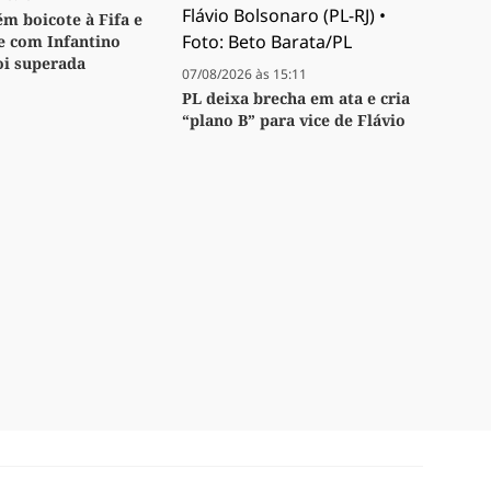
m boicote à Fifa e
se com Infantino
oi superada
07/08/2026 às 15:11
PL deixa brecha em ata e cria
“plano B” para vice de Flávio