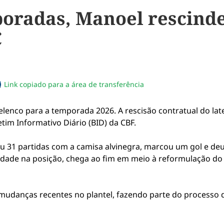
oradas, Manoel rescinde 
C
Link copiado para a área de transferência
sapp
acebook
no twitter
ilhe pelo email
piar link da notícia
enco para a temporada 2026. A rescisão contratual do late
etim Informativo Diário (BID) da CBF.
u 31 partidas com a camisa alvinegra, marcou um gol e deu
dade na posição, chega ao fim em meio à reformulação do
mudanças recentes no plantel, fazendo parte do processo de