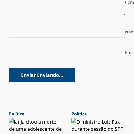
Com
Nom
Emai
Enviar
Enviando...
Política
Política