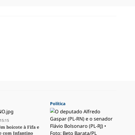
Política
15:15
m boicote à Fifa e
se com Infantino