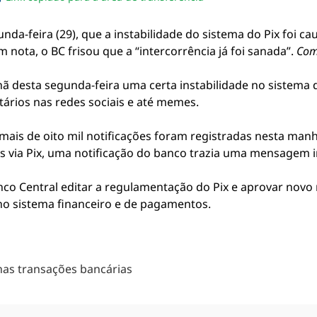
sapp
acebook
no twitter
ilhe pelo email
piar link da notícia
da-feira (29), que a instabilidade do sistema do Pix foi c
nota, o BC frisou que a “intercorrência já foi sanada”.
Com
 desta segunda-feira uma certa instabilidade no sistema
ários nas redes sociais e até memes.
ais de oito mil notificações foram registradas nesta manh
s via Pix, uma notificação do banco trazia uma mensagem i
anco Central editar a regulamentação do Pix e aprovar nov
no sistema financeiro e de pagamentos.
 nas transações bancárias