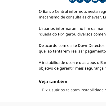
Compartilhe pelo what
Compartilhar no f
Compartilhar 
Compart
Co
O Banco Central informou, nesta segun
mecanismo de consulta às chaves”. Em 
Usuários informaram no fim da manhã
“queda do Pix” gerou diversos coment
De acordo com o site DownDetector, m
que, ao tentarem realizar pagamento
A instabilidade ocorre dias após o B
objetivo de garantir mais segurança 
Veja também:
Pix: usuários relatam instabilidade