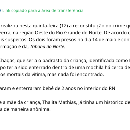
Link copiado para a área de transferência
sapp
acebook
no twitter
ilhe pelo email
piar link da notícia
e realizou nesta quinta-feira (12) a reconstituição do crime
erra, na região Oeste do Rio Grande do Norte. De acordo c
ais suspeitos. Os dois foram presos no dia 14 de maio e co
ormação é da,
Tribuna do Norte.
 Chagas, que seria o padrasto da criança, identificada como
po teria sido enterrado dentro de uma mochila há cerca de
tos mortais da vítima, mas nada foi encontrado.
ram e enterraram bebê de 2 anos no interior do RN
e a mãe da criança, Thalita Mathias, já tinha um histórico 
ta de maneira anônima.