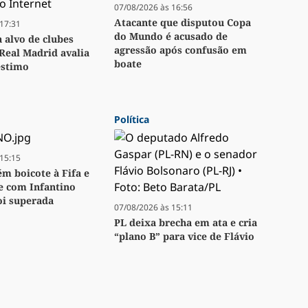
07/08/2026 às 16:56
Atacante que disputou Copa
17:31
do Mundo é acusado de
a alvo de clubes
agressão após confusão em
Real Madrid avalia
boate
stimo
Política
15:15
m boicote à Fifa e
se com Infantino
oi superada
07/08/2026 às 15:11
PL deixa brecha em ata e cria
“plano B” para vice de Flávio