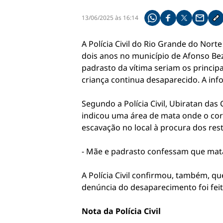
13/06/2025 às 16:14
Compartilhe pelo what
Compartilhar no f
Compartilhar 
Compart
Co
A Polícia Civil do Rio Grande do Nort
dois anos no município de Afonso Bez
padrasto da vítima seriam os princip
criança continua desaparecido. A inf
Segundo a Polícia Civil, Ubiratan das
indicou uma área de mata onde o cor
escavação no local à procura dos res
- Mãe e padrasto confessam que mata
A Polícia Civil confirmou, também, qu
denúncia do desaparecimento foi fei
Nota da Polícia Civil