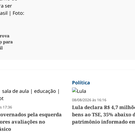
rova
p para
il
Política
08/08/2026 às 16:16
Lula declara R$ 4,7 milh
s 17:36
governados pela esquerda
bens ao TSE, 35% abaixo 
iores avaliações no
patrimônio informado em
ásico