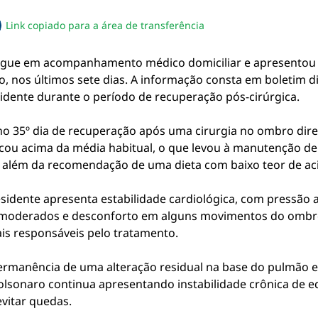
Link copiado para a área de transferência
sapp
acebook
no twitter
ilhe pelo email
piar link da notícia
 segue em acompanhamento médico domiciliar e apresentou 
, nos últimos sete dias. A informação consta em boletim div
idente durante o período de recuperação pós-cirúrgica.
no 35º dia de recuperação após uma cirurgia no ombro dire
ficou acima da média habitual, o que levou à manutenção 
, além da recomendação de uma dieta com baixo teor de ac
sidente apresenta estabilidade cardiológica, com pressão ar
s moderados e desconforto em alguns movimentos do ombr
is responsáveis pelo tratamento.
rmanência de uma alteração residual na base do pulmão
olsonaro continua apresentando instabilidade crônica de eq
vitar quedas.