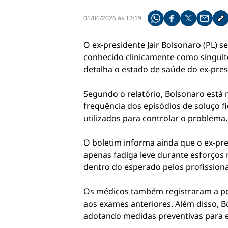
05/06/2026 às 17:19
Compartilhe pelo what
Compartilhar no f
Compartilhar 
Compart
Co
O ex-presidente Jair Bolsonaro (PL)
conhecido clinicamente como singulto
detalha o estado de saúde do ex-pres
Segundo o relatório, Bolsonaro está 
frequência dos episódios de soluço 
utilizados para controlar o problema
O boletim informa ainda que o ex-pre
apenas fadiga leve durante esforço
dentro do esperado pelos profissiona
Os médicos também registraram a pe
aos exames anteriores. Além disso, B
adotando medidas preventivas para e