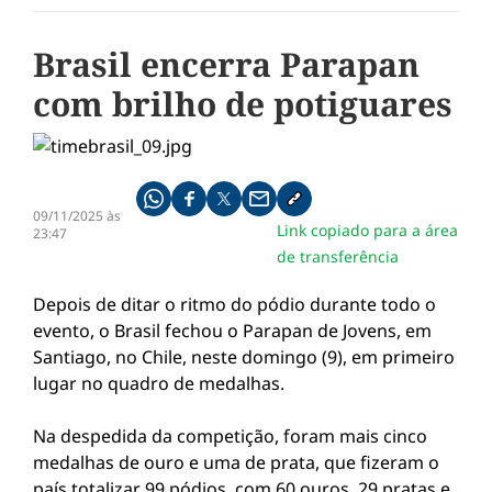
Brasil encerra Parapan
com brilho de potiguares
Compartilhe pelo whatsapp
Compartilhar no facebook
Compartilhar no twitter
Compartilhe pelo email
Copiar link da notícia
09/11/2025 às
Link copiado para a área
23:47
de transferência
Depois de ditar o ritmo do pódio durante todo o
evento, o Brasil fechou o Parapan de Jovens, em
Santiago, no Chile, neste domingo (9), em primeiro
lugar no quadro de medalhas.
Na despedida da competição, foram mais cinco
medalhas de ouro e uma de prata, que fizeram o
país totalizar 99 pódios, com 60 ouros, 29 pratas e