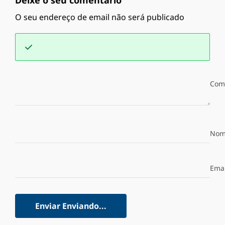
Deixe o seu comentário
O seu endereço de email não será publicado
Com
Nom
Emai
Enviar
Enviando...