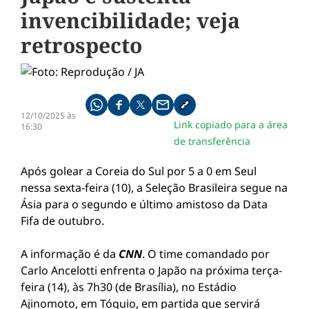
invencibilidade; veja
retrospecto
Compartilhe pelo whatsapp
Compartilhar no facebook
Compartilhar no twitter
Compartilhe pelo email
Copiar link da notícia
12/10/2025 às
Link copiado para a área
16:30
de transferência
Após golear a Coreia do Sul por 5 a 0 em Seul
nessa sexta-feira (10), a Seleção Brasileira segue na
Ásia para o segundo e último amistoso da Data
Fifa de outubro.
A informação é da
CNN
. O time comandado por
Carlo Ancelotti enfrenta o Japão na próxima terça-
feira (14), às 7h30 (de Brasília), no Estádio
Ajinomoto, em Tóquio, em partida que servirá