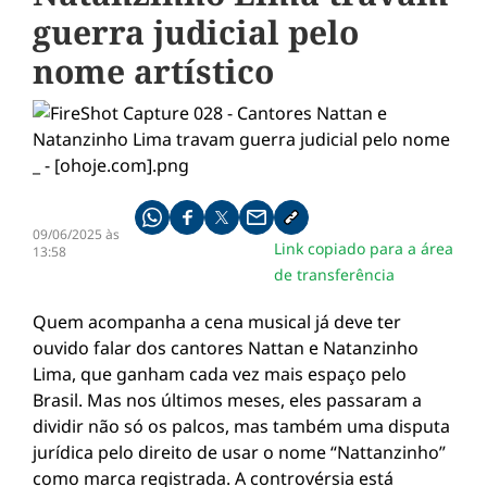
guerra judicial pelo
nome artístico
Compartilhe pelo whatsapp
Compartilhar no facebook
Compartilhar no twitter
Compartilhe pelo email
Copiar link da notícia
09/06/2025 às
Link copiado para a área
13:58
de transferência
Quem acompanha a cena musical já deve ter
ouvido falar dos cantores Nattan e Natanzinho
Lima, que ganham cada vez mais espaço pelo
Brasil. Mas nos últimos meses, eles passaram a
dividir não só os palcos, mas também uma disputa
jurídica pelo direito de usar o nome “Nattanzinho”
como marca registrada. A controvérsia está