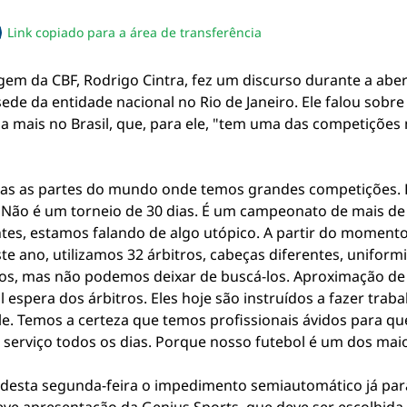
Link copiado para a área de transferência
sapp
acebook
no twitter
ilhe pelo email
piar link da notícia
em da CBF, Rodrigo Cintra, fez um discurso durante a abe
ede da entidade nacional no Rio de Janeiro. Ele falou sobre 
da mais no Brasil, que, para ele, "tem uma das competições 
odas as partes do mundo onde temos grandes competições.
 Não é um torneio de 30 dias. É um campeonato de mais de
ntes, estamos falando de algo utópico. A partir do mome
Este ano, utilizamos 32 árbitros, cabeças diferentes, uniform
, mas não podemos deixar de buscá-los. Aproximação de cr
espera dos árbitros. Eles hoje são instruídos a fazer traba
. Temos a certeza que temos profissionais ávidos para qu
r serviço todos os dias. Porque nosso futebol é um dos mai
esta segunda-feira o impedimento semiautomático já para 