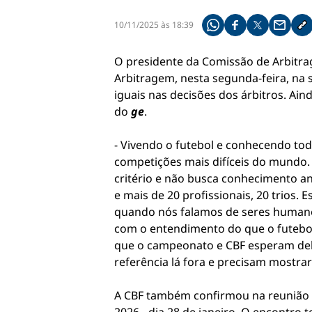
10/11/2025 às 18:39
Compartilhe pelo what
Compartilhar no f
Compartilhar 
Compart
Co
O presidente da Comissão de Arbitrag
Arbitragem, nesta segunda-feira, na s
iguais nas decisões dos árbitros. Ain
do
ge
.
- Vivendo o futebol e conhecendo t
competições mais difíceis do mundo.
critério e não busca conhecimento a
e mais de 20 profissionais, 20 trios. 
quando nós falamos de seres humanos
com o entendimento do que o futebol 
que o campeonato e CBF esperam dele
referência lá fora e precisam mostra
A CBF também confirmou na reunião d