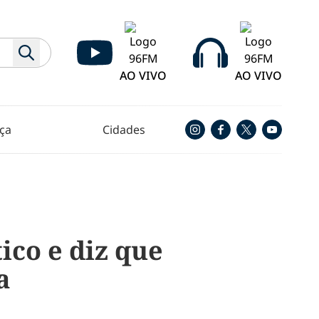
AO VIVO
AO VIVO
ça
Cidades
co e diz que
a