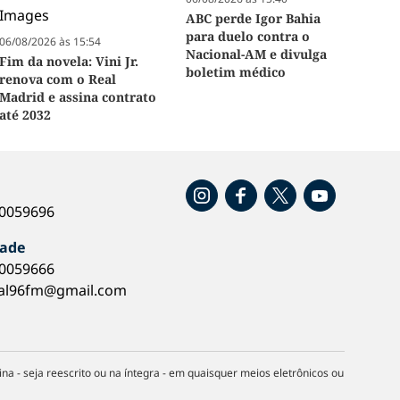
ABC perde Igor Bahia
para duelo contra o
06/08/2026 às 15:54
Nacional-AM e divulga
Fim da novela: Vini Jr.
boletim médico
renova com o Real
Madrid e assina contrato
até 2032
o
40059696
dade
40059666
al96fm@gmail.com
na - seja reescrito ou na íntegra - em quaisquer meios eletrônicos ou