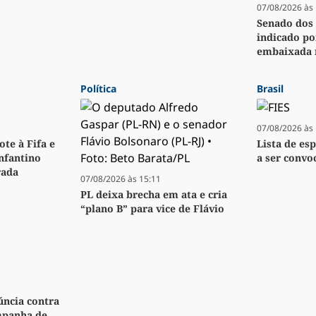
07/08/2026 às 
Senado dos
indicado p
embaixada n
Política
Brasil
07/08/2026 às 
te à Fifa e
Lista de es
Infantino
a ser convoc
rada
07/08/2026 às 15:11
PL deixa brecha em ata e cria
“plano B” para vice de Flávio
úncia contra
mpanha de