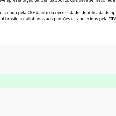
teve apresentação da Genius Sports, que deve ser escolhida 
i criado pela CBF diante da necessidade identificada de ap
l brasileiro, alinhadas aos padrões estabelecidos pela FI