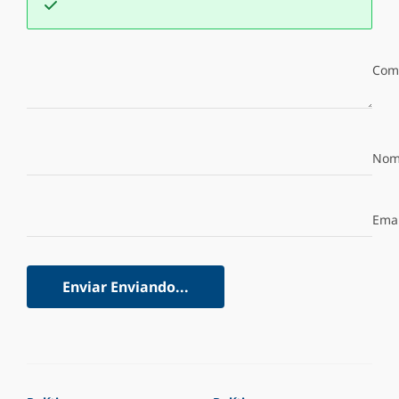
Com
Nom
Emai
Enviar
Enviando...