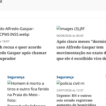
il
06/08/2026 às 06:45
Após cinco meses "dormi
s 18:07
h recua e quer acordo
caso Alfredo Gaspar tem
edo Gaspar após chamar
movimentação no exato 
stuprador
que ele é escolhido vice d
Segurança
Segurança
23/07/2026 às 12:37
Urgente: RN e outros
seis estado registram
aumento de homicídios