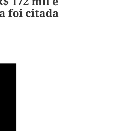
$ 172 mil e
 foi citada