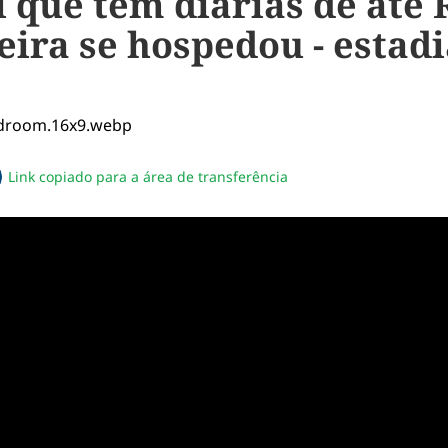
 que tem diárias de até R
ira se hospedou - estadia
Link copiado para a área de transferência
sapp
acebook
no twitter
ilhe pelo email
piar link da notícia