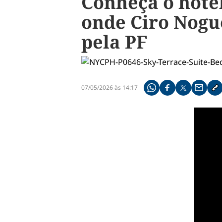
Conheça o hotel
onde Ciro Nogue
pela PF
07/05/2026 às 14:17
Compartilhe pelo what
Compartilhar no f
Compartilhar 
Compart
Co