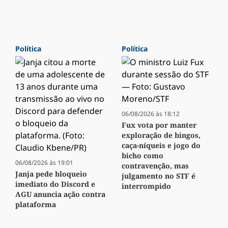
Política
Política
06/08/2026 às 18:12
Fux vota por manter
exploração de bingos,
caça-níqueis e jogo do
bicho como
06/08/2026 às 19:01
contravenção, mas
Janja pede bloqueio
julgamento no STF é
imediato do Discord e
interrompido
AGU anuncia ação contra
plataforma