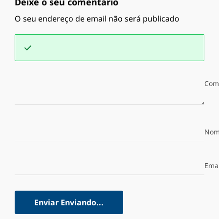
Deixe o seu comentário
O seu endereço de email não será publicado
Com
Nom
Emai
Enviar
Enviando...