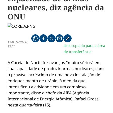
nucleares, diz agência da
ONU
Compartilhe pelo whatsapp
Compartilhar no facebook
Compartilhar no twitter
Compartilhe pelo email
Copiar link da notícia
15/04/2026 às
Link copiado para a área
13:14
de transferência
A Coreia do Norte fez avanços "muito sérios" em
sua capacidade de produzir armas nucleares, com
o provável acréscimo de uma nova instalação de
enriquecimento de urânio, à medida que
intensificou a atividade em um complexo
importante, disse o chefe da AIEA (Agência
Internacional de Energia Atômica), Rafael Grossi,
nesta quarta-feira (15).