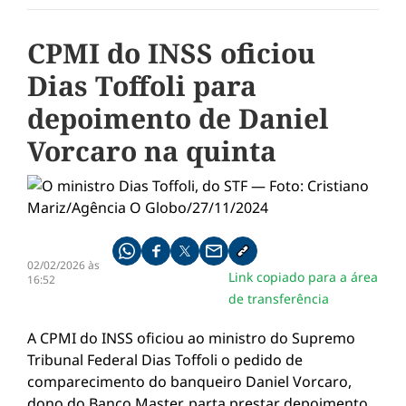
CPMI do INSS oficiou
Dias Toffoli para
depoimento de Daniel
Vorcaro na quinta
Compartilhe pelo whatsapp
Compartilhar no facebook
Compartilhar no twitter
Compartilhe pelo email
Copiar link da notícia
02/02/2026 às
Link copiado para a área
16:52
de transferência
A CPMI do INSS oficiou ao ministro do Supremo
Tribunal Federal Dias Toffoli o pedido de
comparecimento do banqueiro Daniel Vorcaro,
dono do Banco Master, parta prestar depoimento