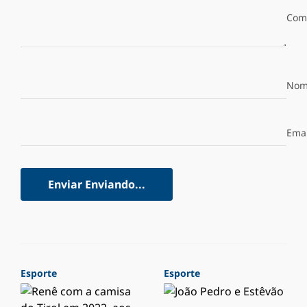
Com
Nom
Emai
Enviar
Enviando...
Esporte
Esporte