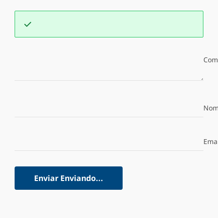
Com
Nom
Emai
Enviar
Enviando...