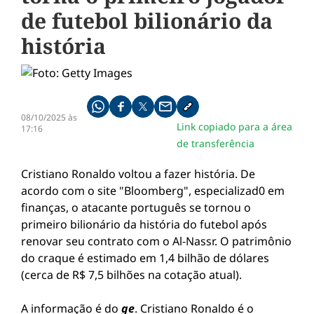
de futebol bilionário da
história
Compartilhe pelo whatsapp
Compartilhar no facebook
Compartilhar no twitter
Compartilhe pelo email
Copiar link da notícia
08/10/2025 às
Link copiado para a área
17:16
de transferência
Cristiano Ronaldo voltou a fazer história. De
acordo com o site "Bloomberg", especializad0 em
finanças, o atacante português se tornou o
primeiro bilionário da história do futebol após
renovar seu contrato com o Al-Nassr. O patrimônio
do craque é estimado em 1,4 bilhão de dólares
(cerca de R$ 7,5 bilhões na cotação atual).
A informação é do
ge
. Cristiano Ronaldo é o