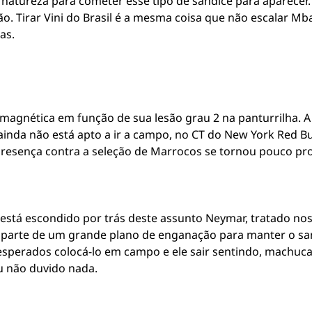
natureza para cometer esse tipo de sandice para aparecer. 
 Tirar Vini do Brasil é a mesma coisa que não escalar Mba
as.
agnética em função de sua lesão grau 2 na panturrilha. A
ainda não está apto a ir a campo, no CT do New York Red Bul
presença contra a seleção de Marrocos se tornou pouco pro
está escondido por trás deste assunto Neymar, tratado nos
 parte de um grande plano de enganação para manter o sa
 esperados colocá-lo em campo e ele sair sentindo, machuc
u não duvido nada.