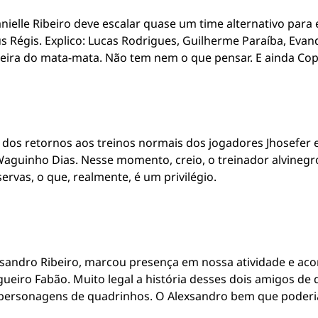
anielle Ribeiro deve escalar quase um time alternativo para
us Régis. Explico: Lucas Rodrigues, Guilherme Paraíba, Eva
ira do mata-mata. Não tem nem o que pensar. E ainda Cope
a dos retornos aos treinos normais dos jogadores Jhosefer e
guinho Dias. Nesse momento, creio, o treinador alvinegro
rvas, o que, realmente, é um privilégio.
lexsandro Ribeiro, marcou presença em nossa atividade e a
ueiro Fabão. Muito legal a história desses dois amigos de 
ersonagens de quadrinhos. O Alexsandro bem que poderia 