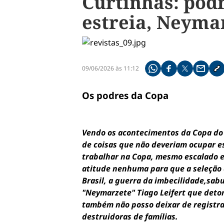
Curtinhas: podr
estreia, Neyma
09/06/2026 às 11:12
Compartilhe pelo what
Compartilhar no f
Compartilhar 
Compart
Co
Os podres da Copa
Vendo os acontecimentos da Copa do 
de coisas que não deveriam ocupar es
trabalhar na Copa, mesmo escalado e 
atitude nenhuma para que a seleção 
Brasil, a guerra da imbecilidade,sab
"Neymarzete" Tiago Leifert que deton
também não posso deixar de registra
destruidoras de famílias.