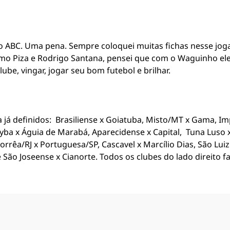
 ABC. Uma pena. Sempre coloquei muitas fichas nesse joga
omo Piza e Rodrigo Santana, pensei que com o Waguinho ele
be, vingar, jogar seu bom futebol e brilhar.
 já definidos: Brasiliense x Goiatuba, Misto/MT x Gama, I
yba x Águia de Marabá, Aparecidense x Capital, Tuna Luso x 
rrêa/RJ x Portuguesa/SP, Cascavel x Marcílio Dias, São Lui
e São Joseense x Cianorte. Todos os clubes do lado direito f