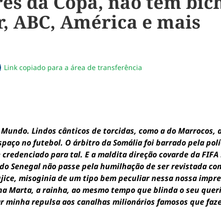
es da Copa, não tem bich
r, ABC, América e mais
Link copiado para a área de transferência
sapp
acebook
no twitter
ilhe pelo email
piar link da notícia
Mundo. Lindos cânticos de torcidas, como a do Marrocos,
paço no futebol. O árbitro da Somália foi barrado pela polí
credenciado para tal. E a maldita direção covarde da FIFA
do Senegal não passe pela humilhação de ser revistada co
ujice, misoginia de um tipo bem peculiar nessa nossa impre
a Marta, a rainha, ao mesmo tempo que blinda o seu querid
r minha repulsa aos canalhas milionários famosos que fa