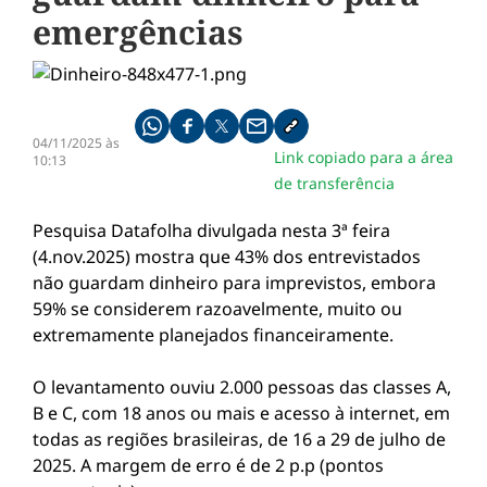
emergências
Compartilhe pelo whatsapp
Compartilhar no facebook
Compartilhar no twitter
Compartilhe pelo email
Copiar link da notícia
04/11/2025 às
Link copiado para a área
10:13
de transferência
Pesquisa Datafolha divulgada nesta 3ª feira
(4.nov.2025) mostra que 43% dos entrevistados
não guardam dinheiro para imprevistos, embora
59% se considerem razoavelmente, muito ou
extremamente planejados financeiramente.
O levantamento ouviu 2.000 pessoas das classes A,
B e C, com 18 anos ou mais e acesso à internet, em
todas as regiões brasileiras, de 16 a 29 de julho de
2025. A margem de erro é de 2 p.p (pontos