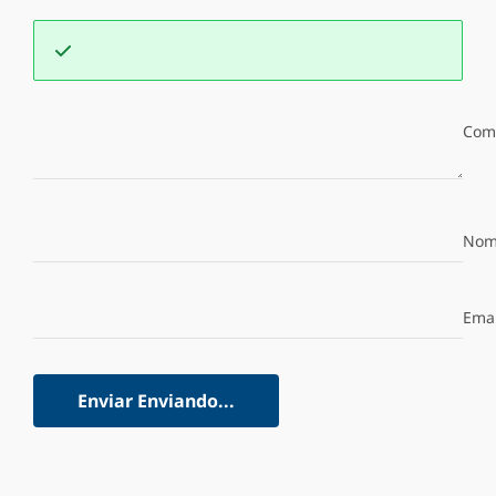
Com
Nom
Emai
Enviar
Enviando...