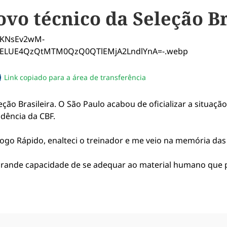
novo técnico da Seleção B
Link copiado para a área de transferência
sapp
acebook
no twitter
ilhe pelo email
piar link da notícia
leção Brasileira. O São Paulo acabou de oficializar a situaç
dência da CBF.
ogo Rápido, enalteci o treinador e me veio na memória das v
grande capacidade de se adequar ao material humano que p