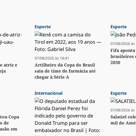
Esporte
Esporte
07/08/2026 às 
Fifa aponta
brasileiros
07/08/2026 às 18:41
2030
e atriz e
Artilheiro da Copa do Brasil
eja
saiu de time de farmácia até
chegar à Série A
Internacional
Esporte
07/08/2026 às 
utou Copa
Salatiel co
o de
mil do Amér
fusão em