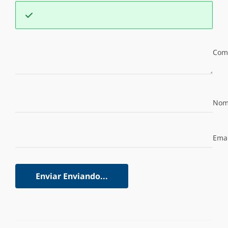
Com
Nom
Emai
Enviar
Enviando...