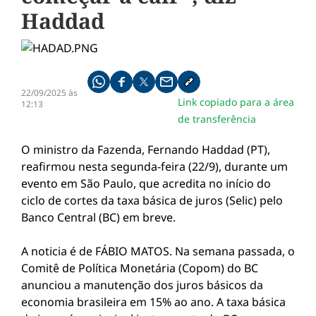
Haddad
Compartilhe pelo whatsapp
Compartilhar no facebook
Compartilhar no twitter
Compartilhe pelo email
Copiar link da notícia
22/09/2025 às
Link copiado para a área
12:13
de transferência
O ministro da Fazenda, Fernando Haddad (PT),
reafirmou nesta segunda-feira (22/9), durante um
evento em São Paulo, que acredita no início do
ciclo de cortes da taxa básica de juros (Selic) pelo
Banco Central (BC) em breve.
A noticia é de FÁBIO MATOS. Na semana passada, o
Comitê de Política Monetária (Copom) do BC
anunciou a manutenção dos juros básicos da
economia brasileira em 15% ao ano. A taxa básica