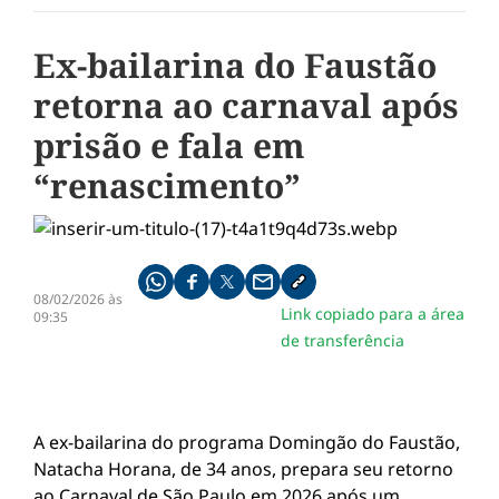
Ex-bailarina do Faustão
retorna ao carnaval após
prisão e fala em
“renascimento”
Compartilhe pelo whatsapp
Compartilhar no facebook
Compartilhar no twitter
Compartilhe pelo email
Copiar link da notícia
08/02/2026 às
Link copiado para a área
09:35
de transferência
A ex-bailarina do programa Domingão do Faustão,
Natacha Horana, de 34 anos, prepara seu retorno
ao Carnaval de São Paulo em 2026 após um