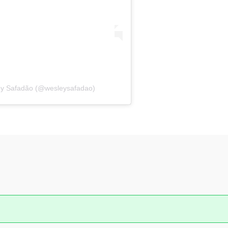
ey Safadão (@wesleysafadao)