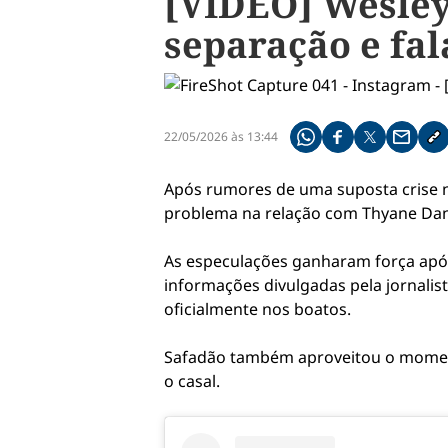
[VÍDEO] Wesley
separação e fa
22/05/2026 às 13:44
Compartilhe pelo what
Compartilhar no f
Compartilhar 
Compart
Co
Após rumores de uma suposta crise n
problema na relação com Thyane Dan
As especulações ganharam força após
informações divulgadas pela jornalis
oficialmente nos boatos.
Safadão também aproveitou o moment
o casal.