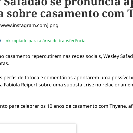
 Safadão se pronuncia a
la sobre casamento com 
Link copiado para a área de transferência
sapp
acebook
no twitter
ilhe pelo email
piar link da notícia
o casamento repercutirem nas redes sociais, Wesley Safa
tas.
 perfis de fofoca e comentários apontarem uma possível in
ta Fabíola Reipert sobre uma suposta crise no relacionam
o para celebrar os 10 anos de casamento com Thyane, af