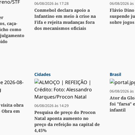
06/08/2026 às 17:28
06/08/2026 às 
Conmebol declara apoio a
Flávio Dino
Infantino em meio à crise na
suspende j
er
Fifa e rejeita mudanças fora
sobre jogos
s, caça-
dos mecanismos oficiais
bicho como
 julgamento
pido
Cidades
Brasil
06/08/2026 às 
Ator da Glo
foi "farsa" 
visita obra
06/08/2026 às 14:29
infantil
e Obra em
Pesquisa de preço do Procon
Natal aponta aumento no
preço da refeição na capital de
4,45%