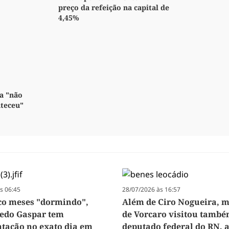
preço da refeição na capital de
4,45%
a "não
nteceu"
s 06:45
28/07/2026 às 16:57
co meses "dormindo",
Além de Ciro Nogueira, m
redo Gaspar tem
de Vorcaro visitou tamb
ação no exato dia em
deputado federal do RN, 