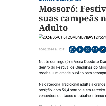
Mossoró: Festi
suas campeãs na
Adulto
10/06/2024 às 12:41
Compartilhe pelo what
Compartilhar no f
Compartilhar 
Compart
Co
Neste domingo (9) a Arena Deodete Dias f
dentro do Festival de Quadrilhas do Mos
recebeu um grande público para acompan
Na categoria Tradicional adulta a grand
posição, com 56,4 pontos e em terceiro 
vencedora destacou o trabalho intenso 