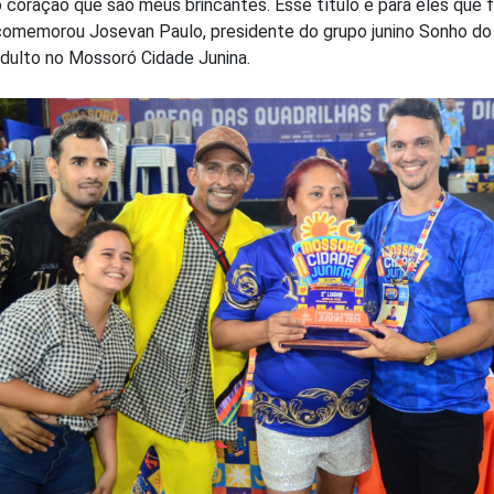
o coração que são meus brincantes. Esse título é para eles que 
comemorou Josevan Paulo, presidente do grupo junino Sonho do 
adulto no Mossoró Cidade Junina.