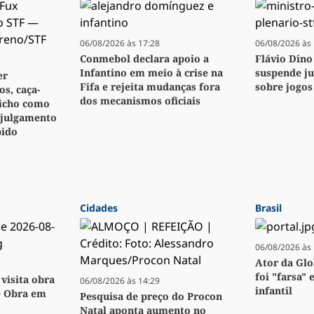
06/08/2026 às 17:28
06/08/2026 às 
Conmebol declara apoio a
Flávio Dino
Infantino em meio à crise na
suspende j
er
Fifa e rejeita mudanças fora
sobre jogos
s, caça-
dos mecanismos oficiais
bicho como
 julgamento
pido
Cidades
Brasil
06/08/2026 às 
Ator da Glo
foi "farsa" 
visita obra
06/08/2026 às 14:29
infantil
e Obra em
Pesquisa de preço do Procon
Natal aponta aumento no