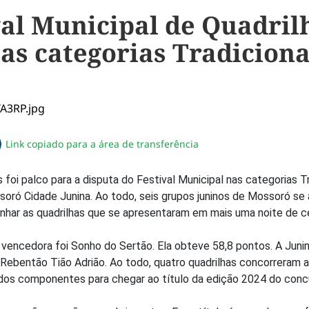
val Municipal de Quadril
s categorias Tradicional
Link copiado para a área de transferência
sapp
acebook
no twitter
ilhe pelo email
piar link da notícia
oi palco para a disputa do Festival Municipal nas categorias Trad
soró Cidade Junina. Ao todo, seis grupos juninos de Mossoró se
har as quadrilhas que se apresentaram em mais uma noite de ce
e vencedora foi Sonho do Sertão. Ela obteve 58,8 pontos. A Juni
Rebentão Tião Adrião. Ao todo, quatro quadrilhas concorreram ao
dos componentes para chegar ao título da edição 2024 do conc