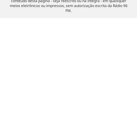
conteúdo desta página - seja reescrito ou na íntegra - em quaisquer
meios eletrônicos ou impressos, sem autorização escrita da Rádio 96
FM.