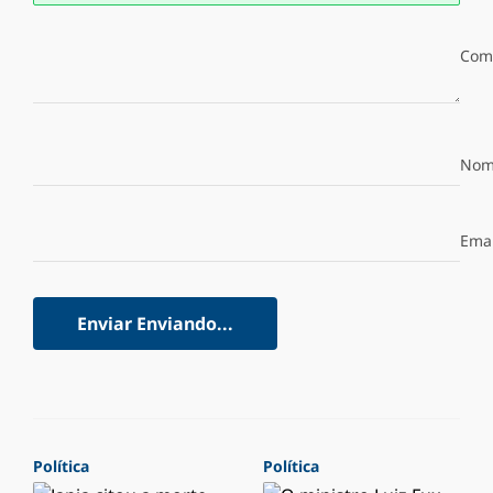
Com
Nom
Emai
Enviar
Enviando...
Política
Política