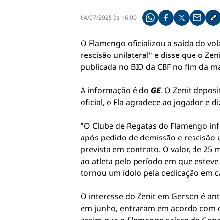
04/07/2025 às 16:00
Compartilhe pelo what
Compartilhar no f
Compartilhar 
Compart
Co
O Flamengo oficializou a saída do vo
rescisão unilateral" e disse que o Zen
publicada no BID da CBF no fim da m
A informação é do
GE
. O Zenit depos
oficial, o Fla agradece ao jogador e 
"O Clube de Regatas do Flamengo info
após pedido de demissão e rescisão 
prevista em contrato. O valor, de 25
ao atleta pelo período em que esteve
tornou um ídolo pela dedicação em ca
O interesse do Zenit em Gerson é anti
em junho, entraram em acordo com o 