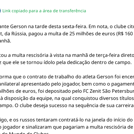
Link copiado para a área de transferência
sapp
acebook
no twitter
ilhe pelo email
piar link da notícia
lante Gerson na tarde desta sexta-feira. Em nota, o clube c
it, da Rússia, pagou a multa de 25 milhões de euros (R$ 160
anhã.
itou a multa rescisória à vista na manhã de terça-feira dir
diz que ele se tornou ídolo pela dedicação dentro de campo.
rma que o contrato de trabalho do atleta Gerson foi encerr
unilateral apresentado pelo jogador, bem como o pagamento
 milhões de euros, foi depositado pelo FC Zenit São Petersb
 à disposição da equipe, na qual conquistou diversos títul
mpo. O clube deseja sucesso na sequência de sua carreira
go, e os russos tentaram contratá-lo na janela do início do 
jogador e sinalizaram que pagariam a multa rescisória de 