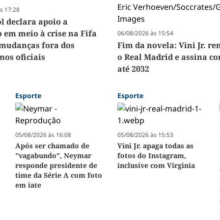
s 17:28
 declara apoio a
o em meio à crise na Fifa
06/08/2026 às 15:54
a mudanças fora dos
Fim da novela: Vini Jr. r
os oficiais
o Real Madrid e assina co
até 2032
Esporte
Esporte
05/08/2026 às 16:08
05/08/2026 às 15:53
Após ser chamado de
Vini Jr. apaga todas as
"vagabundo", Neymar
fotos do Instagram,
responde presidente de
inclusive com Virginia
time da Série A com foto
em iate