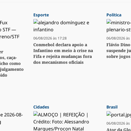
Esporte
Política
06/08/2026 às 17:28
06/08/2026 às 
Conmebol declara apoio a
Flávio Dino
Infantino em meio à crise na
suspende j
er
Fifa e rejeita mudanças fora
sobre jogos
s, caça-
dos mecanismos oficiais
bicho como
 julgamento
pido
Cidades
Brasil
06/08/2026 às 
Ator da Glo