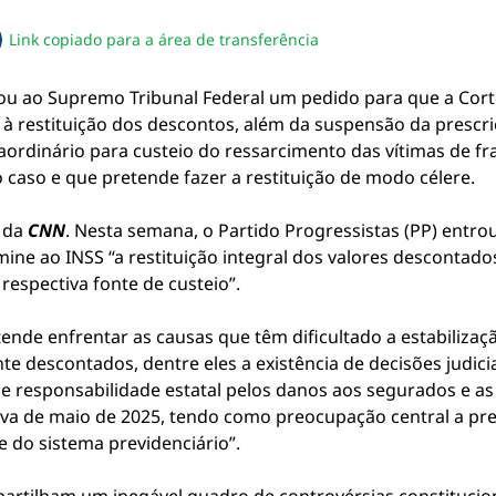
Link copiado para a área de transferência
sapp
acebook
no twitter
ilhe pelo email
piar link da notícia
ou ao Supremo Tribunal Federal um pedido para que a Cort
 à restituição dos descontos, além da suspensão da presc
traordinário para custeio do ressarcimento das vítimas de f
 caso e que pretende fazer a restituição de modo célere.
, da
CNN
. Nesta semana, o Partido Progressistas (PP) entr
mine ao INSS “a restituição integral dos valores desconta
respectiva fonte de custeio”.
ende enfrentar as causas que têm dificultado a estabilizaç
te descontados, dentre eles a existência de decisões judici
de responsabilidade estatal pelos danos aos segurados e a
iva de maio de 2025, tendo como preocupação central a pr
e do sistema previdenciário”.