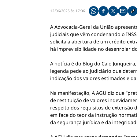
12/06/2025 às 17:06
Compartilhe pelo what
Compartilhar no f
Compartilhar 
Compart
Co
A Advocacia-Geral da União apresent
judiciais que vêm condenando o INSS
solicita a abertura de um crédito ex
há imprevisibilidade no desenrolar do
A notícia é do Blog do Caio Junqueira
legenda pede ao Judiciário que deter
indicação dos valores estimados e da 
Na manifestação, A AGU diz que “pret
de restituição de valores indevidamen
respeito dos requisitos de extensão 
em face do teor da instrução normat
da segurança jurídica e da integridad