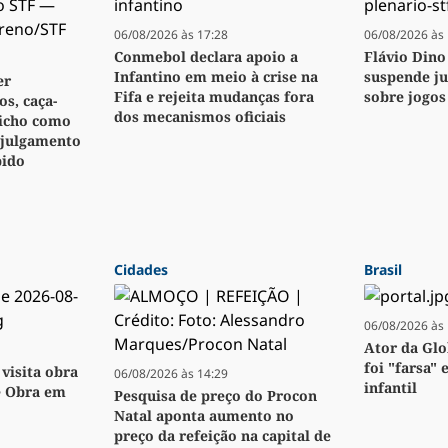
06/08/2026 às 17:28
06/08/2026 às 
Conmebol declara apoio a
Flávio Dino
Infantino em meio à crise na
suspende j
er
Fifa e rejeita mudanças fora
sobre jogos
s, caça-
dos mecanismos oficiais
bicho como
 julgamento
pido
Cidades
Brasil
06/08/2026 às 
Ator da Glo
foi "farsa" 
visita obra
06/08/2026 às 14:29
infantil
e Obra em
Pesquisa de preço do Procon
Natal aponta aumento no
preço da refeição na capital de