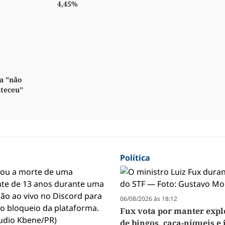
4,45%
a "não
nteceu"
Política
06/08/2026 às 18:12
Fux vota por manter exp
de bingos, caça-níqueis e 