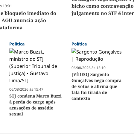
bicho como contravenção
s 19:01
de bloqueio imediato do
julgamento no STF é int
e AGU anuncia ação
lataforma
Política
Política
06/08/2026 às 15:10
[VÍDEO] Sargento
Gonçalves nega compra
de votos e afirma que
06/08/2026 às 15:47
fala foi tirada de
STJ condena Marco Buzzi
contexto
à perda do cargo após
acusações de assédio
sexual