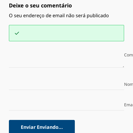
Deixe o seu comentário
O seu endereço de email não será publicado
Com
Nom
Emai
Enviar
Enviando...