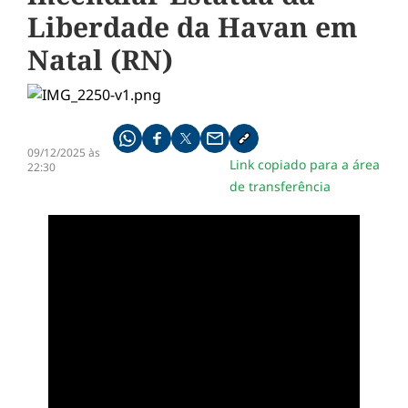
Liberdade da Havan em
Natal (RN)
Compartilhe pelo whatsapp
Compartilhar no facebook
Compartilhar no twitter
Compartilhe pelo email
Copiar link da notícia
09/12/2025 às
Link copiado para a área
22:30
de transferência