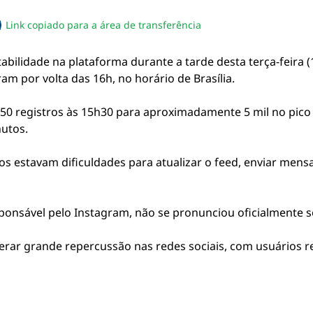
Link copiado para a área de transferência
sapp
acebook
no twitter
ilhe pelo email
piar link da notícia
abilidade na plataforma durante a tarde desta terça-feira 
 por volta das 16h, no horário de Brasília.
50 registros às 15h30 para aproximadamente 5 mil no pico 
utos.
ios estavam dificuldades para atualizar o feed, enviar mens
nsável pelo Instagram, não se pronunciou oficialmente so
ar grande repercussão nas redes sociais, com usuários 