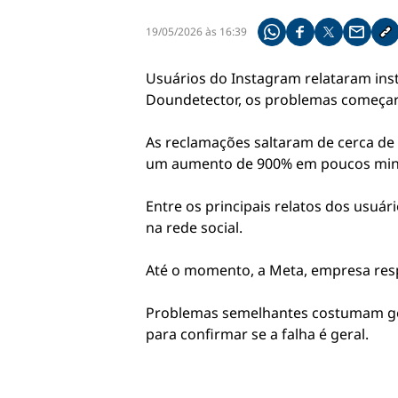
19/05/2026 às 16:39
Compartilhe pelo what
Compartilhar no f
Compartilhar 
Compart
Co
Usuários do
Instagram
relataram inst
Doundetector, os problemas começaram
As reclamações saltaram de cerca de 
um aumento de 900% em poucos min
Entre os principais relatos dos usuár
na rede social.
Até o momento, a Meta, empresa respo
Problemas semelhantes costumam ger
para confirmar se a falha é geral.