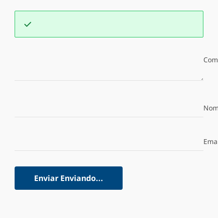
Com
Nom
Emai
Enviar
Enviando...