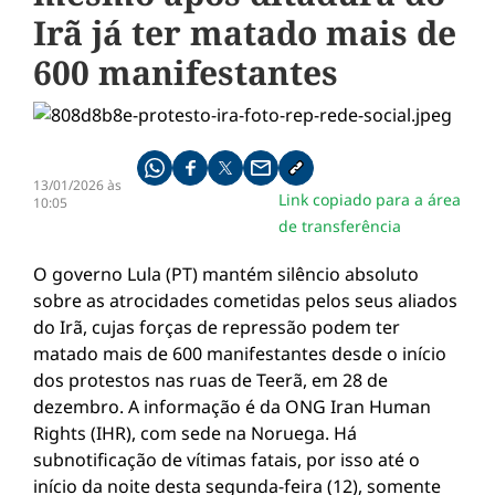
Irã já ter matado mais de
600 manifestantes
Compartilhe pelo whatsapp
Compartilhar no facebook
Compartilhar no twitter
Compartilhe pelo email
Copiar link da notícia
13/01/2026 às
Link copiado para a área
10:05
de transferência
O governo Lula (PT) mantém silêncio absoluto
sobre as atrocidades cometidas pelos seus aliados
do Irã, cujas forças de repressão podem ter
matado mais de 600 manifestantes desde o início
dos protestos nas ruas de Teerã, em 28 de
dezembro. A informação é da ONG Iran Human
Rights (IHR), com sede na Noruega. Há
subnotificação de vítimas fatais, por isso até o
início da noite desta segunda-feira (12), somente