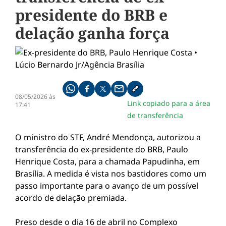
presidente do BRB e
delação ganha força
Compartilhe pelo whatsapp
Compartilhar no facebook
Compartilhar no twitter
Compartilhe pelo email
Copiar link da notícia
08/05/2026 às
Link copiado para a área
17:41
de transferência
O ministro do STF,
André Mendonça
, autorizou a
transferência do ex-presidente do
BRB
,
Paulo
Henrique Costa
, para a chamada Papudinha, em
Brasília. A medida é vista nos bastidores como um
passo importante para o avanço de um possível
acordo de delação premiada.
Preso desde o dia 16 de abril no Complexo