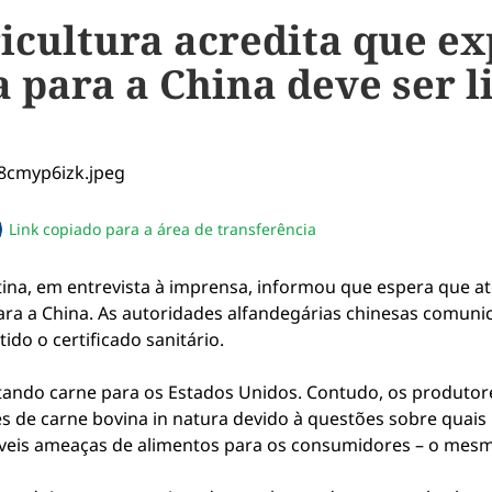
icultura acredita que e
a para a China deve ser l
Link copiado para a área de transferência
sapp
acebook
no twitter
ilhe pelo email
piar link da notícia
stina, em entrevista à imprensa, informou que espera que at
ara a China. As autoridades alfandegárias chinesas comuni
do o certificado sanitário.
rtando carne para os Estados Unidos. Contudo, os produto
e carne bovina in natura devido à questões sobre quais p
íveis ameaças de alimentos para os consumidores – o mesm