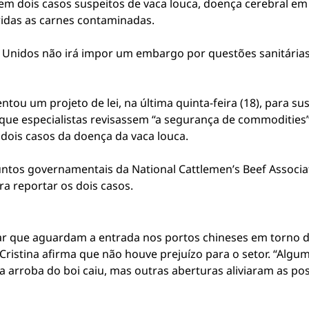
m dois casos suspeitos de vaca louca, doença cerebral em
das as carnes contaminadas.
os Unidos não irá impor um embargo por questões sanitária
ntou um projeto de lei, na última quinta-feira (18), para 
iu que especialistas revisassem “a segurança de commodities
 dois casos da doença da vaca louca.
untos governamentais da National Cattlemen’s Beef Associat
 reportar os dois casos.
mar que aguardam a entrada nos portos chineses em torno d
, Cristina afirma que não houve prejuízo para o setor. “Al
a arroba do boi caiu, mas outras aberturas aliviaram as poss