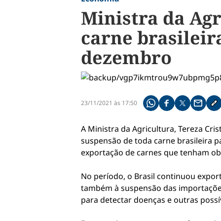
Ministra da Agr
carne brasileir
dezembro
23/11/2021 às 17:50
Compartilhe pelo what
Compartilhar no f
Compartilhar 
Compart
Co
A Ministra da Agricultura, Tereza Cri
suspensão de toda carne brasileira p
exportação de carnes que tenham obti
No período, o Brasil continuou expo
também à suspensão das importações d
para detectar doenças e outras poss