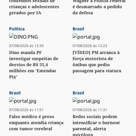
conteúdos sexuais de
Wagner à Polícia Federal
crianças e adolescentes
é desmarcado a pedido
gerados por IA
da defesa
Política
Brasil
07/08/2026 às 12:35
07/08/2026 às 12:23
Dino manda PF
[VÍDEO] PM arranca à
investigar suspeitas de
força motorista de
desvios de R$ 55,4
ônibus que pediu
milhões em ‘Emendas
passagem para viatura
Pix’
Brasil
Brasil
07/08/2026 às 11:51
07/08/2026 às 11:31
Falso médico é preso
Redes sociais podem
enquanto atendia criança
intensificar o burnout
com tumor cerebral
parental, alerta
psicóloga