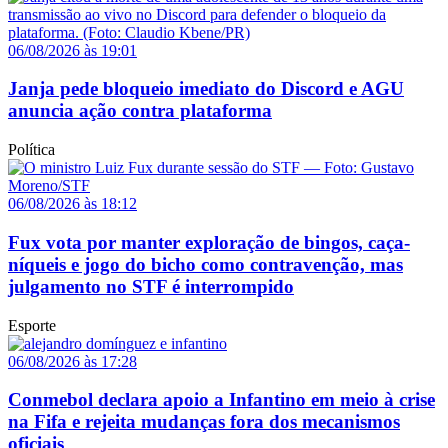
06/08/2026 às 19:01
Janja pede bloqueio imediato do Discord e AGU
anuncia ação contra plataforma
Política
06/08/2026 às 18:12
Fux vota por manter exploração de bingos, caça-
níqueis e jogo do bicho como contravenção, mas
julgamento no STF é interrompido
Esporte
06/08/2026 às 17:28
Conmebol declara apoio a Infantino em meio à crise
na Fifa e rejeita mudanças fora dos mecanismos
oficiais