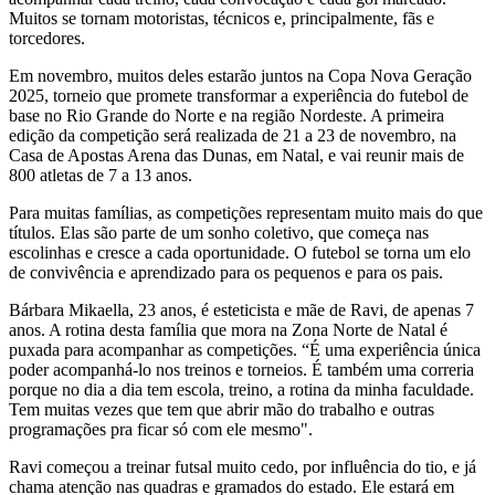
Muitos se tornam motoristas, técnicos e, principalmente, fãs e
torcedores.
Em novembro, muitos deles estarão juntos na Copa Nova Geração
2025, torneio que promete transformar a experiência do futebol de
base no Rio Grande do Norte e na região Nordeste. A primeira
edição da competição será realizada de 21 a 23 de novembro, na
Casa de Apostas Arena das Dunas, em Natal, e vai reunir mais de
800 atletas de 7 a 13 anos.
Para muitas famílias, as competições representam muito mais do que
títulos. Elas são parte de um sonho coletivo, que começa nas
escolinhas e cresce a cada oportunidade. O futebol se torna um elo
de convivência e aprendizado para os pequenos e para os pais.
Bárbara Mikaella, 23 anos, é esteticista e mãe de Ravi, de apenas 7
anos. A rotina desta família que mora na Zona Norte de Natal é
puxada para acompanhar as competições. “É uma experiência única
poder acompanhá-lo nos treinos e torneios. É também uma correria
porque no dia a dia tem escola, treino, a rotina da minha faculdade.
Tem muitas vezes que tem que abrir mão do trabalho e outras
programações pra ficar só com ele mesmo".
Ravi começou a treinar futsal muito cedo, por influência do tio, e já
chama atenção nas quadras e gramados do estado. Ele estará em