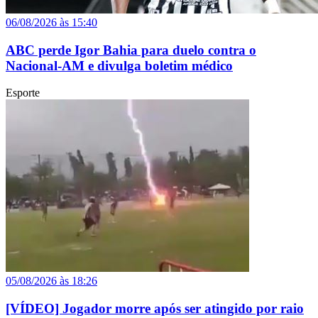
06/08/2026 às 15:40
ABC perde Igor Bahia para duelo contra o
Nacional-AM e divulga boletim médico
Esporte
05/08/2026 às 18:26
[VÍDEO] Jogador morre após ser atingido por raio