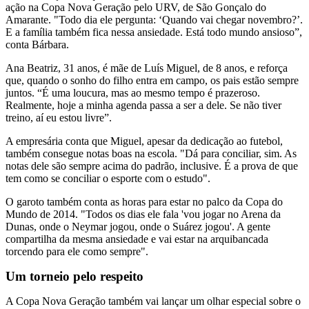
ação na Copa Nova Geração pelo URV, de São Gonçalo do
Amarante. "Todo dia ele pergunta: ‘Quando vai chegar novembro?’.
E a família também fica nessa ansiedade. Está todo mundo ansioso”,
conta Bárbara.
Ana Beatriz, 31 anos, é mãe de Luís Miguel, de 8 anos, e reforça
que, quando o sonho do filho entra em campo, os pais estão sempre
juntos. “É uma loucura, mas ao mesmo tempo é prazeroso.
Realmente, hoje a minha agenda passa a ser a dele. Se não tiver
treino, aí eu estou livre”.
A empresária conta que Miguel, apesar da dedicação ao futebol,
também consegue notas boas na escola. "Dá para conciliar, sim. As
notas dele são sempre acima do padrão, inclusive. É a prova de que
tem como se conciliar o esporte com o estudo".
O garoto também conta as horas para estar no palco da Copa do
Mundo de 2014. "Todos os dias ele fala 'vou jogar no Arena da
Dunas, onde o Neymar jogou, onde o Suárez jogou'. A gente
compartilha da mesma ansiedade e vai estar na arquibancada
torcendo para ele como sempre".
Um torneio pelo respeito
A Copa Nova Geração também vai lançar um olhar especial sobre o