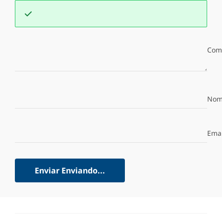
Com
Nom
Emai
Enviar
Enviando...