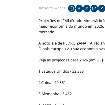
29/05/2026 às 10:22
Compartilhe pelo what
Compartilhar no f
Compartilhar 
Compart
Co
Projeções do FMI (Fundo Monetário In
maior economia do mundo em 2026. No
mercado.
A noticia é de PEDRO ZANATTA. No ano 
O país europeu viu sua economia avan
Veja as projeções para 2026 (em US$ 
1.Estados Unidos - 32.383
2.China - 20.851
3.Alemanha - 5.452