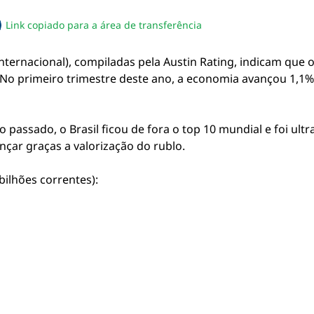
Link copiado para a área de transferência
sapp
acebook
no twitter
ilhe pelo email
piar link da notícia
ternacional), compiladas pela Austin Rating, indicam que o
 primeiro trimestre deste ano, a economia avançou 1,1%,
passado, o Brasil ficou de fora o top 10 mundial e foi ult
çar graças a valorização do rublo.
bilhões correntes):