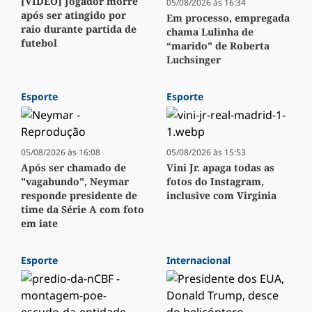
[VÍDEO] Jogador morre
05/08/2026 às 16:34
após ser atingido por
Em processo, empregada
raio durante partida de
chama Lulinha de
futebol
“marido” de Roberta
Luchsinger
Esporte
Esporte
05/08/2026 às 16:08
05/08/2026 às 15:53
Após ser chamado de
Vini Jr. apaga todas as
"vagabundo", Neymar
fotos do Instagram,
responde presidente de
inclusive com Virginia
time da Série A com foto
em iate
Esporte
Internacional