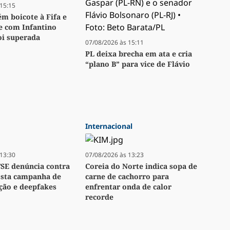
15:15
m boicote à Fifa e
se com Infantino
oi superada
07/08/2026 às 15:11
PL deixa brecha em ata e cria
“plano B” para vice de Flávio
Internacional
13:30
07/08/2026 às 13:23
TSE denúncia contra
Coreia do Norte indica sopa de
osta campanha de
carne de cachorro para
ção e deepfakes
enfrentar onda de calor
recorde