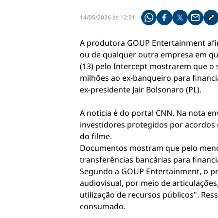
14/05/2026 às 12:51
Compartilhe pelo what
Compartilhar no f
Compartilhar 
Compart
Co
A produtora GOUP Entertainment afi
ou de qualquer outra empresa em que
(13) pelo Intercept mostrarem que o 
milhões ao ex-banqueiro para financiar
ex-presidente Jair Bolsonaro (PL).
A noticia é do portal CNN. Na nota en
investidores protegidos por acordos 
do filme.
Documentos mostram que pelo menos U
transferências bancárias para financi
Segundo a GOUP Entertainment, o pro
audiovisual, por meio de articulaçõe
utilização de recursos públicos". Re
consumado.