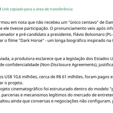
Link copiado para a área de transferência
sapp
acebook
no twitter
ilhe pelo email
piar link da notícia
rmou em nota que não recebeu um "único centavo" de Dani
 ele tivesse participação. O pronunciamento veio após inf
senador e pré-candidato a presidente, Flávio Bolsonaro (PL-
 o filme "Dark Horse" - um longa biográfico inspirado na tra
viada, a produtora esclarece que a legislação dos Estados 
de confidencialidade (Non-Disclosure Agreements), justifica
S$ 10,6 milhões, cerca de R$ 61 milhões, foram pagos en
ar o projeto.
jeto cinematográfico foi estruturado dentro do modelo "
s, parcerias e mecanismos legítimos do mercado de entrete
ssaltou ainda que conversas e negociações não configuram, 