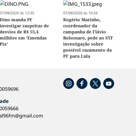
07/08/2026 às 12:35
07/08/2026 às 10:26
Dino manda PF
Rogério Marinho,
investigar suspeitas de
coordenador da
desvios de R$ 55,4
campanha de Flávio
milhões em ‘Emendas
Bolsonaro, pede ao STF
Pix’
investigação sobre
possível vazamento da
PF para Lula
o
40059696
dade
40059666
al96fm@gmail.com