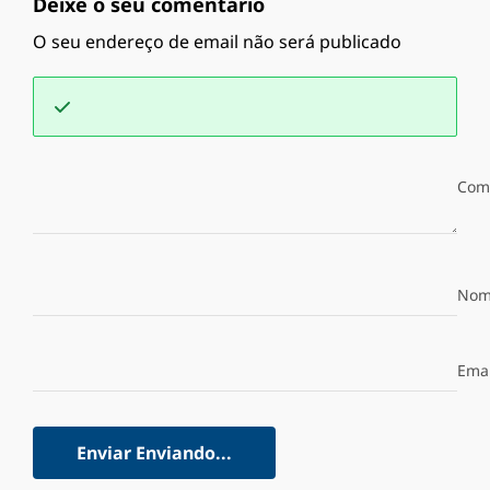
Deixe o seu comentário
O seu endereço de email não será publicado
Com
Nom
Emai
Enviar
Enviando...