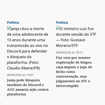
Política
Política
06/08/2026 às 18:12
Fux vota por manter
exploração de bingos,
caça-níqueis e jogo do
bicho como
06/08/2026 às 19:01
contravenção, mas
Janja pede bloqueio
julgamento no STF é
imediato do Discord e
interrompido
AGU anuncia ação contra
plataforma