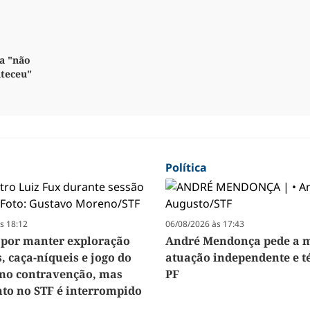
a "não
nteceu"
Política
s 18:12
06/08/2026 às 17:43
 por manter exploração
André Mendonça pede a m
, caça-níqueis e jogo do
atuação independente e t
mo contravenção, mas
PF
to no STF é interrompido