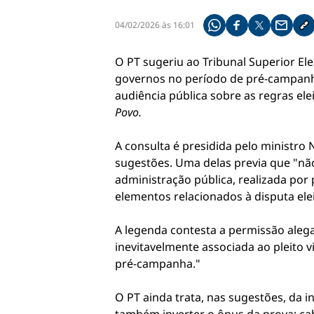
04/02/2026 às 16:01
Compartilhe pelo what
Compartilhar no f
Compartilhar 
Compart
Co
O PT sugeriu ao Tribunal Superior Elei
governos no período de pré-campanh
audiência pública sobre as regras eleit
Povo.
A consulta é presidida pelo ministro
sugestões. Uma delas previa que "não
administração pública, realizada por
elementos relacionados à disputa ele
A legenda contesta a permissão alega
inevitavelmente associada ao pleito 
pré-campanha."
O PT ainda trata, nas sugestões, da i