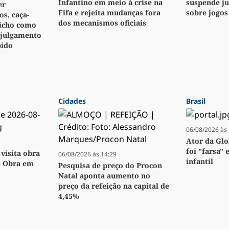
Infantino em meio à crise na
suspende j
er
Fifa e rejeita mudanças fora
sobre jogos
s, caça-
dos mecanismos oficiais
bicho como
 julgamento
pido
Cidades
Brasil
06/08/2026 às 
Ator da Glo
foi "farsa" 
visita obra
06/08/2026 às 14:29
infantil
e Obra em
Pesquisa de preço do Procon
Natal aponta aumento no
preço da refeição na capital de
4,45%