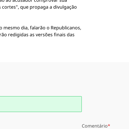
não ao acusador comprovar sua
s cortes", que propaga a divulgação
No mesmo dia, falarão o Republicanos,
rão redigidas as versões finais das
Comentário