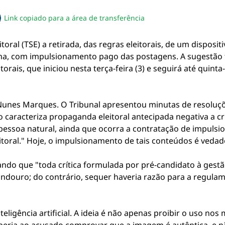
Link copiado para a área de transferência
sapp
acebook
no twitter
ilhe pelo email
piar link da notícia
toral (TSE) a retirada, das regras eleitorais, de um dispositi
a, com impulsionamento pago das postagens. A sugestão 
orais, que iniciou nesta terça-feira (3) e seguirá até quinta
 Nunes Marques. O Tribunal apresentou minutas de resoluçõ
 caracteriza propaganda eleitoral antecipada negativa a c
 pessoa natural, ainda que ocorra a contratação de impul
itoral." Hoje, o impulsionamento de tais conteúdos é vedad
ndo que "toda crítica formulada por pré-candidato à gestão
vindouro; do contrário, sequer haveria razão para a regulam
nteligência artificial. A ideia é não apenas proibir o uso n