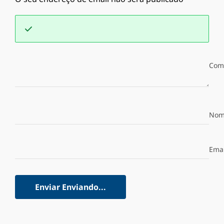
Com
Nom
Emai
Enviar
Enviando...