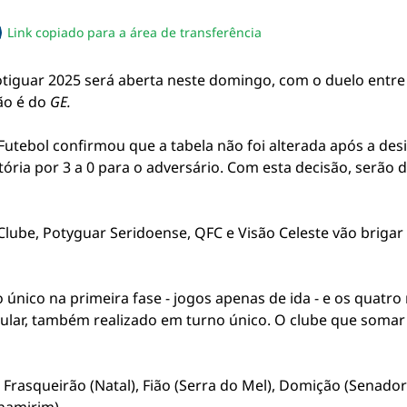
Link copiado para a área de transferência
sapp
acebook
no twitter
ilhe pelo email
piar link da notícia
iguar 2025 será aberta neste domingo, com o duelo entre 
ão é do
GE.
utebol confirmou que a tabela não foi alterada após a desi
tória por 3 a 0 para o adversário. Com esta decisão, serão 
lube, Potyguar Seridoense, QFC e Visão Celeste vão brigar 
 único na primeira fase - jogos apenas de ida - e os quat
lar, também realizado em turno único. O clube que somar 
Frasqueirão (Natal), Fião (Serra do Mel), Domição (Senador