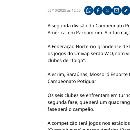
05/10/2025 às 12:00
Compartilhe pelo what
Compartilhar no f
Compartilhar 
Compart
Co
A segunda divisão do Campeonato Pot
América, em Parnamirim. A informaç
A Federação Norte-rio-grandense de F
os jogos do Univap serão W.O, com vi
clubes de "folga".
Alecrim, Baraúnas, Mossoró Esporte C
Campeonato Potiguar.
Os seis clubes se enfrentam em turno
segunda fase, que será um quadrangu
fase será o campeão.
A competição terá jogos nos estádios 