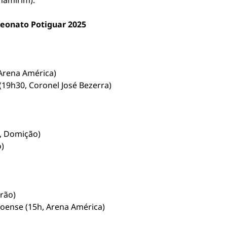
namirim).
eonato Potiguar 2025
 Arena América)
(19h30, Coronel José Bezerra)
0, Domição)
)
rão)
doense (15h, Arena América)