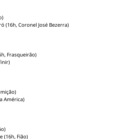
o)
ó (16h, Coronel José Bezerra)
5h, Frasqueirão)
inir)
omição)
na América)
ão)
 (16h, Fião)