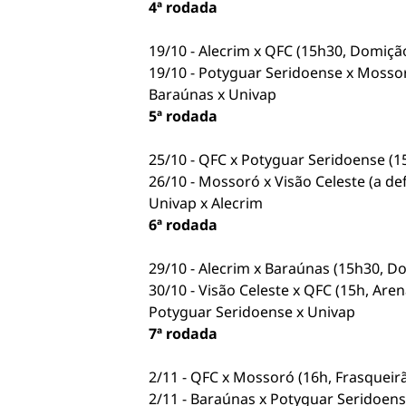
4ª rodada
19/10 - Alecrim x QFC (15h30, Domiçã
19/10 - Potyguar Seridoense x Mossor
Baraúnas x Univap
5ª rodada
25/10 - QFC x Potyguar Seridoense (1
26/10 - Mossoró x Visão Celeste (a def
Univap x Alecrim
6ª rodada
29/10 - Alecrim x Baraúnas (15h30, D
30/10 - Visão Celeste x QFC (15h, Are
Potyguar Seridoense x Univap
7ª rodada
2/11 - QFC x Mossoró (16h, Frasqueir
2/11 - Baraúnas x Potyguar Seridoense