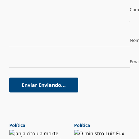
Com
Nom
Emai
Enviar
Enviando...
Política
Política