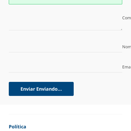
Com
Nom
Emai
Enviar
Enviando...
Política