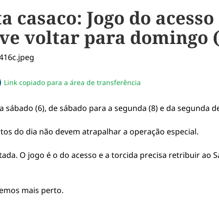
ta casaco: Jogo do acess
ve voltar para domingo (
Link copiado para a área de transferência
sapp
acebook
no twitter
ilhe pelo email
piar link da notícia
ara sábado (6), de sábado para a segunda (8) e da segunda d
tos do dia não devem atrapalhar a operação especial.
tada. O jogo é o do acesso e a torcida precisa retribuir ao 
remos mais perto.