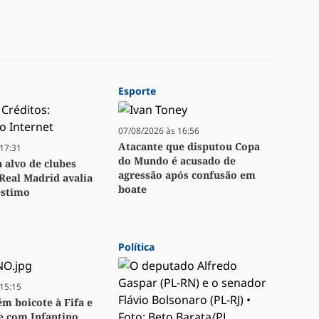
Esporte
07/08/2026 às 16:56
Atacante que disputou Copa
17:31
do Mundo é acusado de
a alvo de clubes
agressão após confusão em
Real Madrid avalia
boate
stimo
Política
15:15
m boicote à Fifa e
se com Infantino