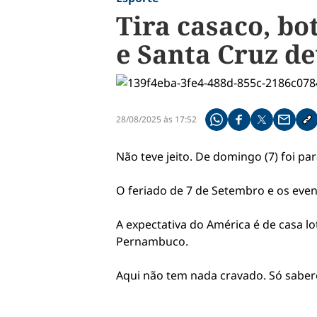
Tira casaco, bo
e Santa Cruz de
28/08/2025 às 17:52
Compartilhe pelo what
Compartilhar no f
Compartilhar 
Compart
Co
Não teve jeito. De domingo (7) foi p
O feriado de 7 de Setembro e os even
A expectativa do América é de casa lo
Pernambuco.
Aqui não tem nada cravado. Só sabe